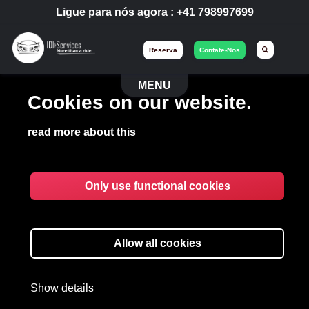
Ligue para nós agora :
+41 798997699
Reserva
Contate-Nos
MENU
Cookies on our website.
read more about this
Only use functional cookies
TORNE-SE UM MOTORISTA
Allow all cookies
DE PRESTÍGIO
Show details