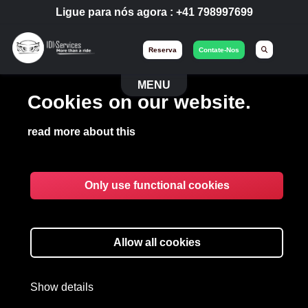
Ligue para nós agora :
+41 798997699
Reserva
Contate-Nos
MENU
Cookies on our website.
read more about this
Only use functional cookies
DESENVOLVER UMA
PARCERIA COM
Allow all cookies
IDISERVICES LIMO GROUP
Show details