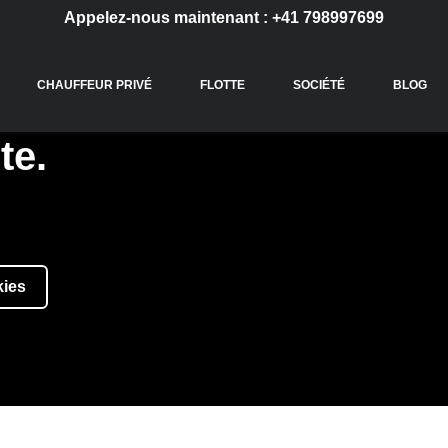
Appelez-nous maintenant :
+41 798997699
CHAUFFEUR PRIVÉ
FLOTTE
SOCIÉTÉ
BLOG
te.
ENTIONS LÉGAL
du propriétaire du site
kies