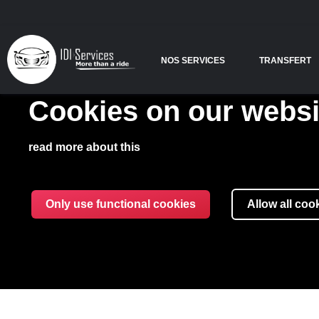
NOS SERVICES
TRANSFERT
Cookies on our websi
M
read more about this
Coordonnées 
Only use functional cookies
Allow all coo
IdiServices SÀRL
Avenue de Thônex
10 1225 Chêne-Bourg