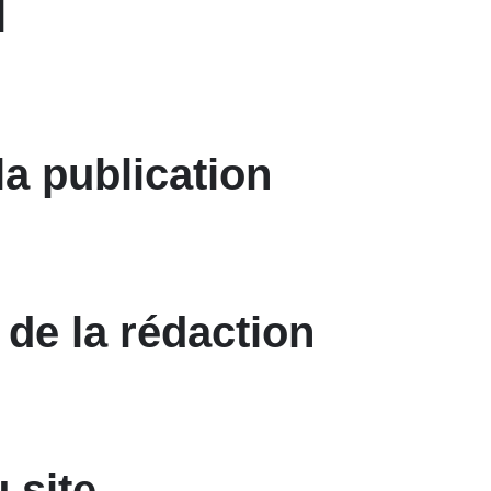
l
la publication
de la rédaction
 site