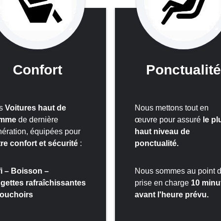
Confort
Ponctualit
s
Voitures haut de
Nous mettons tout en
mme
de dernière
œuvre pour assuré
le pl
ération,
équipées
pour
haut niveau de
re confort et sécurité
:
ponctualité.
i – Boisson –
Nous sommes au point 
ngettes
rafraîchissantes
prise en charge
10 minu
Mouchoirs
avant l'heure prévu.