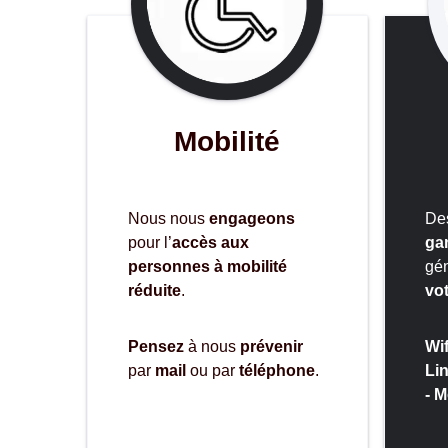
Mobilité
Nous nous
engageons
De
pour l’
accès aux
ga
personnes à mobilité
gén
réduite
.
vot
Pensez
à nous
prévenir
Wif
par
mail
ou par
téléphone
.
Li
- 