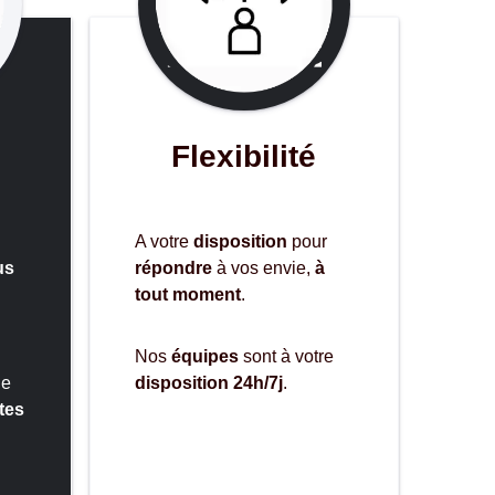
é
Flexibilité
A votre
disposition
pour
us
répondre
à vos envie,
à
tout moment
.
Nos
équipes
sont à votre
de
disposition 24h/7j
.
tes