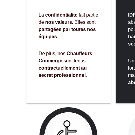
La
confidentialité
fait partie
IDI
de
nos valeurs.
Elles sont
ab
partagées par toutes nos
pou
équipes
.
ha
séc
De plus, nos
Chauffeurs-
Concierge
sont tenus
Un
contractuellement au
lor
secret professionnel.
mai
ab