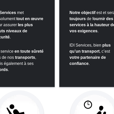
Services
met
Notre objectif
est et ser
solument
tout en œuvre
toujours
de f
ournir des
r assurer
les plus
services à la hauteur d
uts niveaux de
vos exigences
.
urité
.
IDI Services, bien
plus
 service
en toute sûreté
qu’un transport
, c’est
s de nos
transports
,
votre partenaire de
s également à ses
confiance
.
ords
.