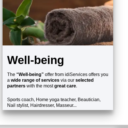
Well-being
The
“Well-being”
offer from idiServices offers you
a
wide range of services
via our
selected
partners
with the most
great care
.
Sports coach, Home yoga teacher, Beautician,
Nail stylist, Hairdresser, Masseur...
发现