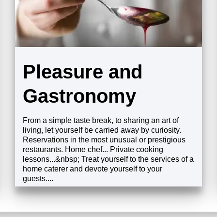
Pleasure and
Gastronomy
From a simple taste break, to sharing an art of
living, let yourself be carried away by curiosity.
Reservations in the most unusual or prestigious
restaurants. Home chef... Private cooking
lessons...&nbsp; Treat yourself to the services of a
home caterer and devote yourself to your
guests....
发现